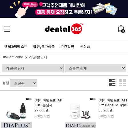
0
덴탈365베스트
할인,특가상품
주간할인
신상품
DiaDent Zone
레진/본딩재
정렬
(다이아덴트)DIAP
(다이아덴트)DIAFI
LUS 본딩제
L™ Capsule Type
27,000원
33,200원
270원 적립
330원 적립