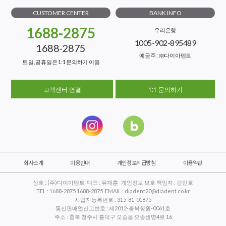
CUSTOMER CENTER
BANK INFO
1688-2875
우리은행
1005-902-895489
1688-2875
예금주 : ㈜다이아덴트
토,일, 공휴일은 1:1 문의하기 이용
고객센터 연결
1:1 문의하기
회사소개
이용안내
개인정보취급방침
이용약관
상호 : (주)다이아덴트 대표 : 유재훈 개인정보 보호 책임자 : 강민호
TEL : 1688-2875 1688-2875 EMAIL : diadent20@diadent.co.kr
사업자등록번호 : 315-81-01875
통신판매업신고번호 : 제2012-충북청원-0061호
주소 : 충북 청주시 흥덕구 오송읍 오송생명4로 16