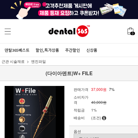
0
덴탈365베스트
할인,특가상품
주간할인
신상품
근관 시술재료
엔진파일
(다이아덴트)W+ FILE
판매가격
37,000원
7%
소비자가
격
40,000원
적립금
1%
배송비
(조건)
옵션