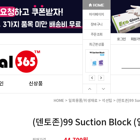
마이페이지
장바구니
주문조회
로그인
회원가
최근본상품
인
신상품
HOME
>
일회용품/위생재료
>
석션팁
> (덴토존)99 Suc
(덴토존)99 Suction Block 
44,700원
판매가격