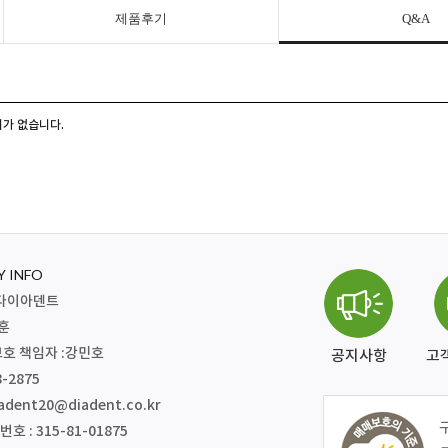
제품후기
Q&A
가 없습니다.
 INFO
주)다이아덴트
재훈
호 책임자 :강민호
공지사항
고
8-2875
adent20@diadent.co.kr
 : 315-81-01875