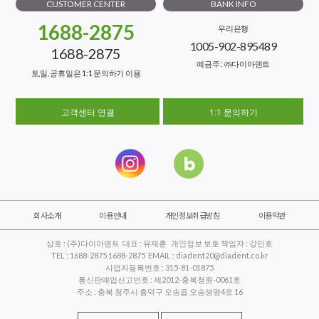
CUSTOMER CENTER
BANK INFO
1688-2875
우리은행
1005-902-895489
1688-2875
예금주 : ㈜다이아덴트
토,일, 공휴일은 1:1 문의하기 이용
고객센터 연결
1:1 문의하기
회사소개
이용안내
개인정보취급방침
이용약관
상호 : (주)다이아덴트 대표 : 유재훈 개인정보 보호 책임자 : 강민호
TEL : 1688-2875 1688-2875 EMAIL : diadent20@diadent.co.kr
사업자등록번호 : 315-81-01875
통신판매업신고번호 : 제2012-충북청원-0061호
주소 : 충북 청주시 흥덕구 오송읍 오송생명4로 16