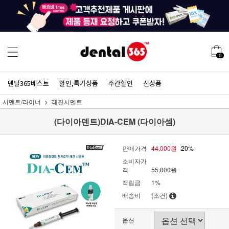
0
덴탈365베스트
할인,특가상품
주간할인
신상품
시멘트/라이너
레진시멘트
(다이아덴트)DIA-CEM (다이아셈)
판매가격
44,000원
20%
소비자가
격
55,000원
적립금
1%
배송비
(조건)
옵션