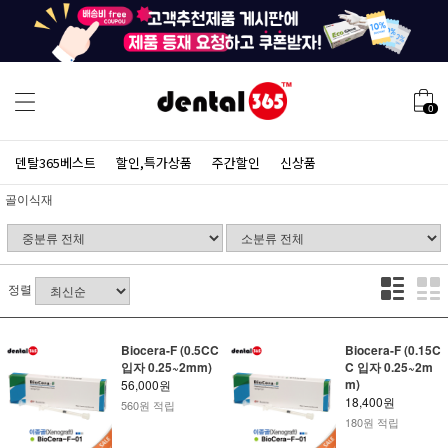
0
덴탈365베스트
할인,특가상품
주간할인
신상품
골이식재
정렬
Biocera-F (0.5CC
Biocera-F (0.15C
입자 0.25~2mm)
C 입자 0.25~2m
m)
56,000원
18,400원
560원 적립
180원 적립