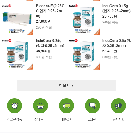
Biocera-F (0.25C
InduCera 0.15g
C 입자 0.25~2m
(입자 0.25~2mm)
m)
26,700원
27,800원
260원 적립
270원 적립
InduCera 0.25g
InduCera 0.5g (입
(입자 0.25~2mm)
자 0.25~2mm)
38,900원
63,400원
380원 적립
630원 적립
더보기 ▼
최근본상품
장바구니
배송조회
1:1문의
공지사항