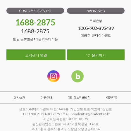
CUSTOMER CENTER
BANK INFO
1688-2875
우리은행
1005-902-895489
1688-2875
예금주 : ㈜다이아덴트
토,일, 공휴일은 1:1 문의하기 이용
고객센터 연결
1:1 문의하기
회사소개
이용안내
개인정보취급방침
이용약관
상호 : (주)다이아덴트 대표 : 유재훈 개인정보 보호 책임자 : 강민호
TEL : 1688-2875 1688-2875 EMAIL : diadent20@diadent.co.kr
사업자등록번호 : 315-81-01875
통신판매업신고번호 : 제2012-충북청원-0061호
주소 : 충북 청주시 흥덕구 오송읍 오송생명4로 16