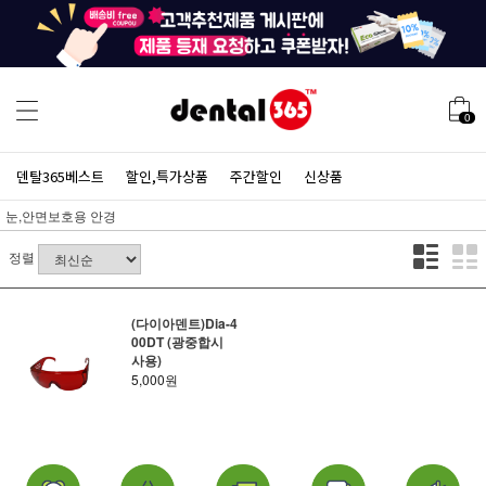
0
덴탈365베스트
할인,특가상품
주간할인
신상품
눈,안면보호용 안경
정렬
(다이아덴트)Dia-4
00DT (광중합시
사용)
5,000원