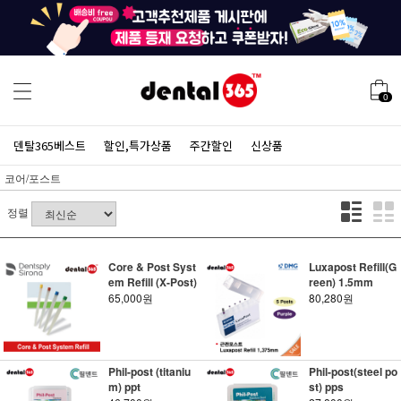
0
덴탈365베스트
할인,특가상품
주간할인
신상품
코어/포스트
정렬
Core & Post Syst
Luxapost Refill(G
em Refill (X-Post)
reen) 1.5mm
65,000원
80,280원
Phil-post (titaniu
Phil-post(steel po
m) ppt
st) pps