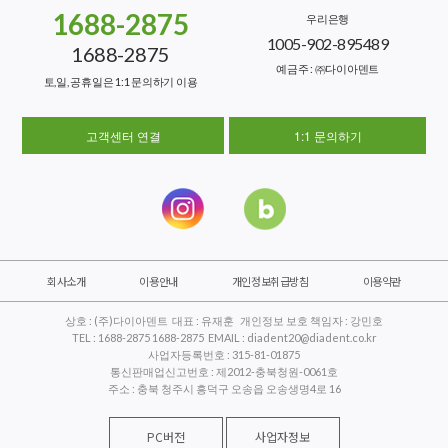
1688-2875
우리은행
1005-902-895489
1688-2875
예금주 : ㈜다이아덴트
토,일, 공휴일은 1:1 문의하기 이용
고객센터 연결
1:1 문의하기
회사소개
이용안내
개인정보취급방침
이용약관
상호 : (주)다이아덴트 대표 : 유재훈 개인정보 보호 책임자 : 강민호
TEL : 1688-2875 1688-2875 EMAIL : diadent20@diadent.co.kr
사업자등록번호 : 315-81-01875
통신판매업신고번호 : 제2012-충북청원-0061호
주소 : 충북 청주시 흥덕구 오송읍 오송생명4로 16
PC버전
사업자정보